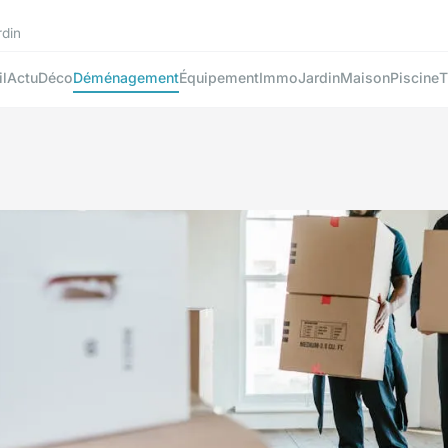
rdin
l
Actu
Déco
Déménagement
Équipement
Immo
Jardin
Maison
Piscine
T