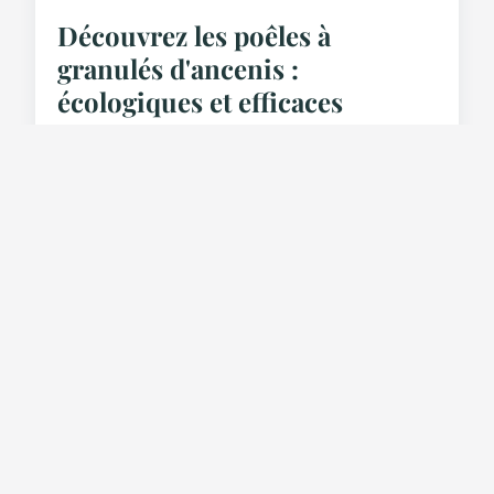
Découvrez les poêles à
granulés d'ancenis :
écologiques et efficaces
Les poêles à granulés d'Ancenis allient écologie et
performance, offrant une solution de chauffage
moderne et durable. Conçus pour répondre aux
besoin...
14 mai 2025
3 min de lecture →
ÉQUIPEMENT