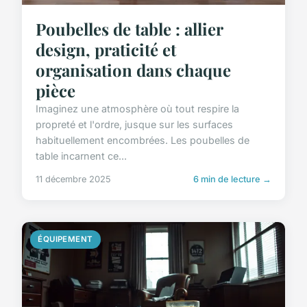
Poubelles de table : allier
design, praticité et
organisation dans chaque
pièce
Imaginez une atmosphère où tout respire la
propreté et l'ordre, jusque sur les surfaces
habituellement encombrées. Les poubelles de
table incarnent ce...
11 décembre 2025
6 min de lecture →
ÉQUIPEMENT