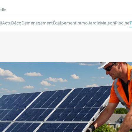
rdin
l
Actu
Déco
Déménagement
Équipement
Immo
Jardin
Maison
Piscine
T