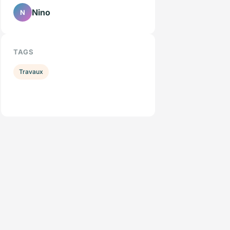
Nino
N
TAGS
Travaux