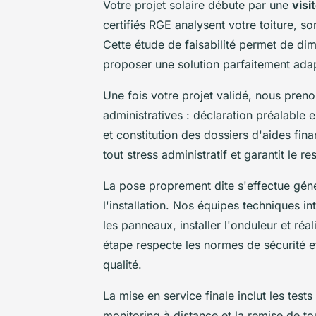
Votre projet solaire débute par une
visi
certifiés RGE analysent votre toiture, son
Cette étude de faisabilité permet de dim
proposer une solution parfaitement ada
Une fois votre projet validé, nous pren
administratives : déclaration préalabl
et constitution des dossiers d'aides fin
tout stress administratif et garantit le r
La pose proprement dite s'effectue géné
l'installation. Nos équipes techniques i
les panneaux, installer l'onduleur et ré
étape respecte les normes de sécurité e
qualité.
La mise en service finale inclut les tes
monitoring à distance et la remise de t