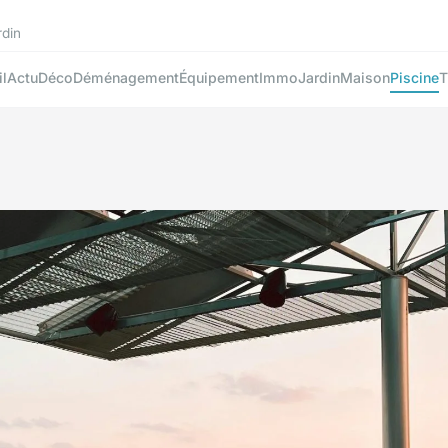
rdin
l
Actu
Déco
Déménagement
Équipement
Immo
Jardin
Maison
Piscine
T