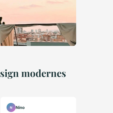
design modernes
Nino
N