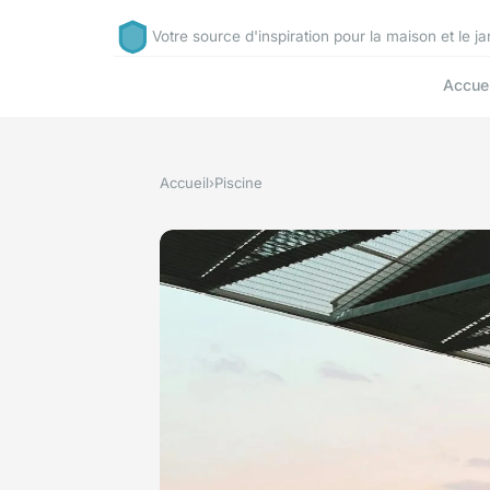
Votre source d'inspiration pour la maison et le ja
Accuei
Accueil
›
Piscine